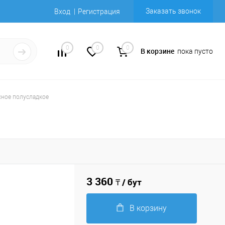
Заказать звонок
Вход
Регистрация
0
0
0
В корзине
пока пусто
расное полусладкое
3 360
₸ / бут
В корзину