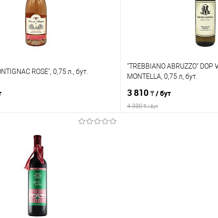
е
В наличии
В избранное
"TREBBIANO ABRUZZO" DOP 
NTIGNAC ROSE", 0,75 л., бут.
MONTELLA, 0,75 л, бут.
3 810
т
₸ / бут
4 330
₸ / бут
В корзину
В корз
Сравнение
е
В наличии
В избранное