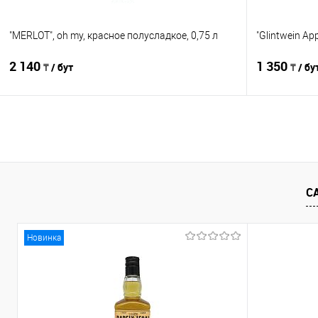
"MERLOT", oh my, красное полусладкое, 0,75 л
"Glintwein App
2 140
1 350
₸ / бут
₸ / бу
В корзину
Сравнение
Сравнение
В избранное
В наличии
В избранно
С
Новинка