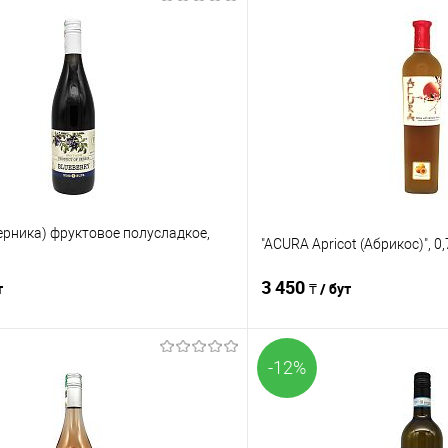
(Черника) фруктовое полусладкое,
"ACURA Apricot (Абрикос)", 0,
3 450
т
₸ / бут
-12%
В корзину
В корз
Сравнение