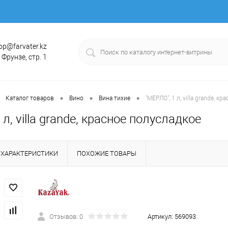
op@farvater.kz
. Фрунзе, стр. 1
•
•
•
Каталог товаров
Вино
Вина тихие
"МЕРЛО", 1 л, villa grande, к
 л, villa grande, красное полусладкое
ХАРАКТЕРИСТИКИ
ПОХОЖИЕ ТОВАРЫ
Отзывов: 0
Артикул:
569093