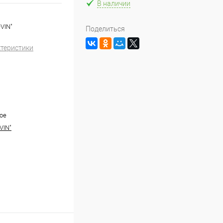
В наличии
-VIN"
Поделиться
ктеристики
ое
VIN"