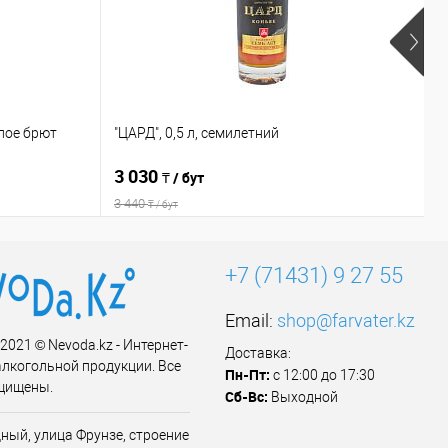
елое брют
"ЦАРД", 0,5 л, семилетний
"
3 030
2
₸ / бут
3 440
₸ / бут
+7 (71431) 9 27 55
Email:
shop@farvater.kz
 2021 © Nevoda.kz - Интернет-
Доставка:
алкогольной продукции. Все
Пн-Пт:
с 12:00 до 17:30
щищены.
Сб-Вс:
Выходной
ный, улица Фрунзе, строение