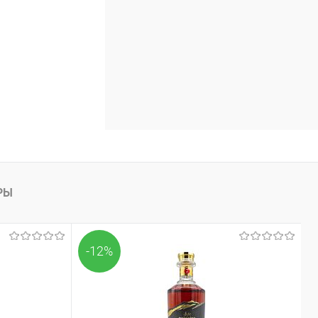
РЫ
-12%