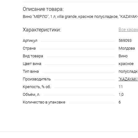
Описание товара:
Вино "МЕРЛО", 1 л, villa grande, красное полусладкое, "KAZAYAK
Характеристики:
Все хара
Артикул
569093
Страна
Молдова
Вид товара
Вино
Цвет вина
красное
Тип вина
полусладк
Производитель
"KAZAYAK-
Крепость, % об.
11
Объём, л.
1,0
Количество в упаковке
6