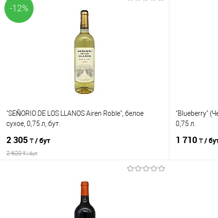
-12%
"SEÑORIO DE LOS LLANOS Airen Roble", белое
"Blueberry" 
сухое, 0,75 л, бут.
0,75 л.
2 305
1 710
₸ / бут
₸ / бу
2 620
₸ / бут
В корзину
Сравнение
Сравнение