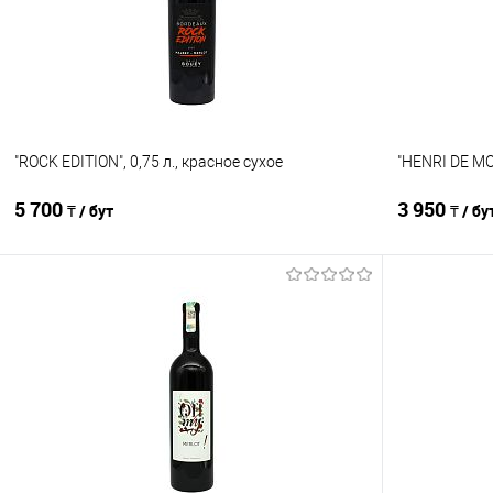
В избранное
В наличии
В избранно
"ROCK EDITION", 0,75 л., красное сухое
"HENRI DE MO
5 700
3 950
₸ / бут
₸ / бу
В корзину
Сравнение
Сравнение
В избранное
В наличии
В избранно