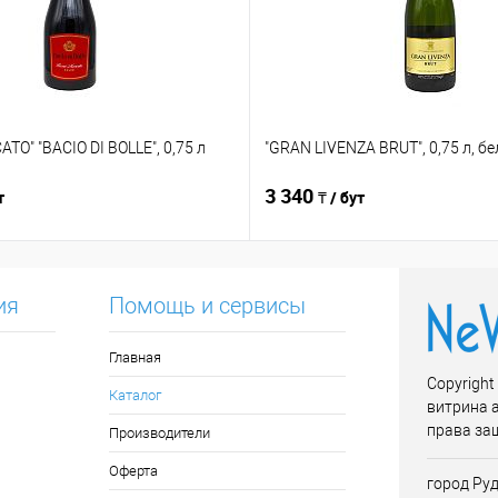
TO" "BACIO DI BOLLE", 0,75 л
"GRAN LIVENZA BRUT", 0,75 л, б
3 340
т
₸ / бут
ия
Помощь и сервисы
Главная
Copyright
Каталог
витрина 
права за
Производители
Оферта
город Руд