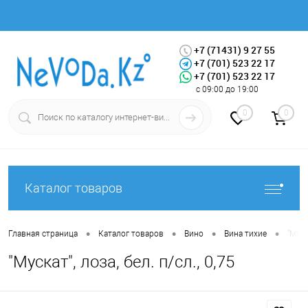
+7 (71431) 9 27 55
+7 (701) 523 22 17
+7 (701) 523 22 17
Вход
Регистрация
с 09:00 до 19:00
0
0
Каталог товаров
•
•
•
•
Главная страница
Каталог товаров
Вино
Вина тихие
"Муск
"Мускат", лоза, бел. п/сл., 0,75