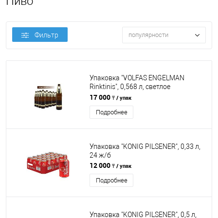
Пиво
Фильтр
популярности
Упаковка "VOLFAS ENGELMAN
Rinktinis", 0,568 л, светлое
фильтрованное пастеризованное,
17 000
₸ / упак
20 бут
Подробнее
Упаковка "KONIG PILSENER", 0,33 л,
24 ж/б
12 000
₸ / упак
Подробнее
Упаковка "KONIG PILSENER", 0,5 л,