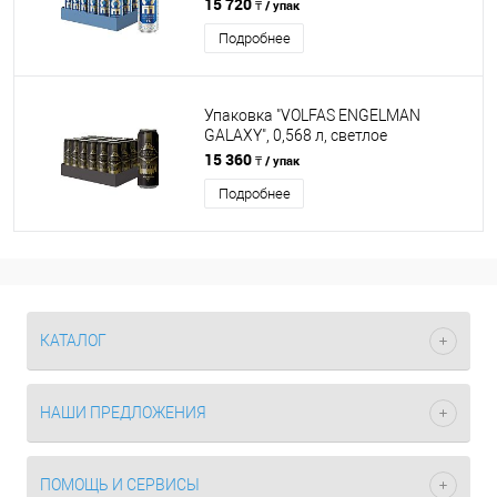
пастеризованное, 0,568 л, 24 ж/б
15 720
₸ / упак
Подробнее
Упаковка "VOLFAS ENGELMAN
GALAXY", 0,568 л, светлое
фильтрованное пастеризованное,
15 360
₸ / упак
24 ж/б
Подробнее
КАТАЛОГ
НАШИ ПРЕДЛОЖЕНИЯ
ПОМОЩЬ И СЕРВИСЫ