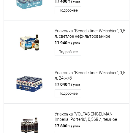
17 400
₸ / упак
Подробнее
Упаковка "Benediktiner Weissbier", 0,5
л, светлое нефильтрованное
пастеризованное, 12 бут
11 940
₸ / упак
Подробнее
Упаковка "Benediktiner Weissbier", 0,5
л, 24 ж/б
17 040
₸ / упак
Подробнее
Упаковка "VOLFAS ENGELMAN
Imperial Porteris", 0,568 л, темное
фильтрованное пастеризованное,
17 800
₸ / упак
20 бут