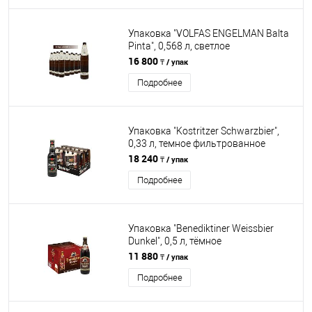
Упаковка "VOLFAS ENGELMAN Balta
Pinta", 0,568 л, светлое
нефильтрованное
16 800
₸ / упак
пастеризованное, 20 бут
Подробнее
Упаковка "Kostritzer Schwarzbier",
0,33 л, темное фильтрованное
непастеризованное, 24 бут
18 240
₸ / упак
Подробнее
Упаковка "Benediktiner Weissbier
Dunkel", 0,5 л, тёмное
нефильтрованное
11 880
₸ / упак
непастеризованное, 12 бут
Подробнее