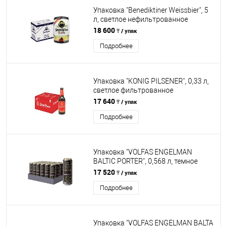
Упаковка "Benediktiner Weissbier", 5
л, светлое нефильтрованное
непастеризованное, 2 mini kegs
18 600
₸ / упак
Подробнее
Упаковка "KONIG PILSENER", 0,33 л,
светлое фильтрованное
непастеризованное, 24 бут
17 640
₸ / упак
Подробнее
Упаковка "VOLFAS ENGELMAN
BALTIC PORTER", 0,568 л, темное
фильтрованное пастеризованное,
17 520
₸ / упак
24 ж/б
Подробнее
Упаковка "VOLFAS ENGELMAN BALTA