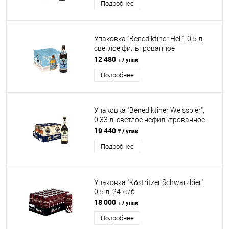
Подробнее
Упаковка "Benediktiner Hell", 0,5 л,
светлое фильтрованное
непастеризованное, 12 бут
12 480
₸ / упак
Подробнее
Упаковка "Benediktiner Weissbier",
0,33 л, светлое нефильтрованное
непастеризованное, 24 бут
19 440
₸ / упак
Подробнее
Упаковка "Köstritzer Schwarzbier",
0,5 л, 24 ж/б
18 000
₸ / упак
Подробнее