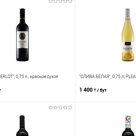
RLOT", 0,75 л., красное сухое
"СЛИВА БЕЛАЯ", 0,75 л, PLE
1 400
т
₸ / бут
В корзину
В корз
Сравнение