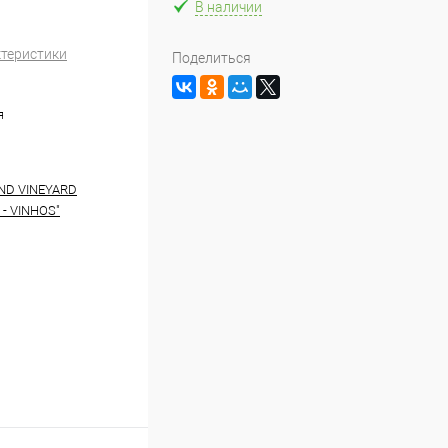
В наличии
ктеристики
Поделиться
я
ND VINEYARD
- VINHOS"