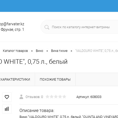
op@farvater.kz
. Фрунзе, стр. 1
•
•
•
Каталог товаров
Вино
Вина тихие
"VALDOURO WHITE", 0,75 л., 
WHITE", 0,75 л., белый
ХАРАКТЕРИСТИКИ
ПОХОЖИЕ ТОВАРЫ
Отзывов: 0
Артикул:
608003
Описание товара:
Вино "VALDOURO WHITE", 0,75 л., белый, "QUINTA AND VINEYAR