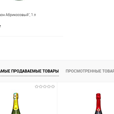
он Абрикосовый", 1 л
т
В корзину
е
В наличии
АМЫЕ ПРОДАВАЕМЫЕ ТОВАРЫ
ПРОСМОТРЕННЫЕ ТОВА