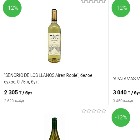
-12%
-12%
"SEÑORIO DE LOS LLANOS Airen Roble", белое
"APATAMAS ME
сухое, 0,75 л, бут.
2 305
3 040
₸ / бут
₸ / бу
2 620
3 450
₸ / бут
₸ / бут
-12%
В корзину
Сравнение
Сравнение