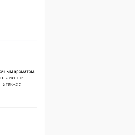
точным ароматом.
 в качестве
 а также с