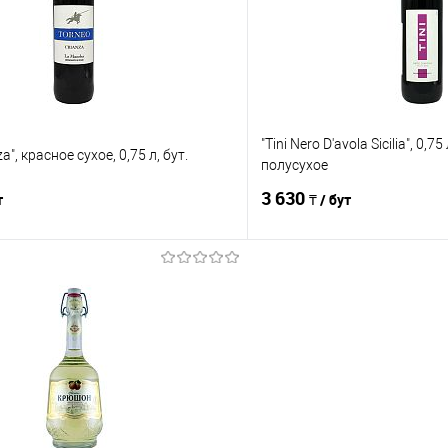
е
В наличии
В избранное
"Tini Nero D'avola Sicilia", 0,75
a", красное сухое, 0,75 л, бут.
полусухое
3 630
т
₸ / бут
В корзину
В корз
Сравнение
е
В наличии
В избранное