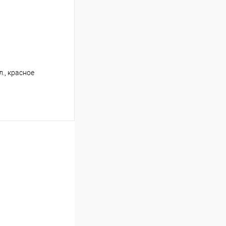
В наличии
 л., красное
ину
В наличии