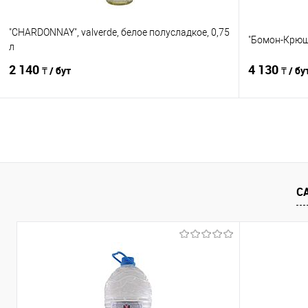
"CHARDONNAY", valverde, белое полусладкое, 0,75
"Бомон-Крюш
л
2 140
4 130
₸ / бут
₸ / бу
В корзину
Сравнение
Сравнение
В избранное
В наличии
В избранно
С