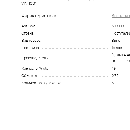
VINHOS"
Характеристики:
Все хара
Артикул
608003
Страна
Португали
Вид товара
Вино
Цвет вина
белое
"QUINTA A
Производитель
BOTTLERS 
Крепость, % об.
19
Объём, л.
0,75
Количество в упаковке
6