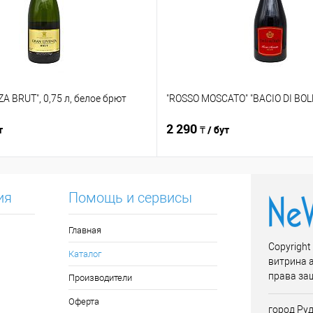
A BRUT", 0,75 л, белое брют
"ROSSO MOSCATO" "BACIO DI BOLL
2 290
т
₸ / бут
ия
Помощь и сервисы
Главная
Copyright
Каталог
витрина 
права за
Производители
Оферта
город Руд