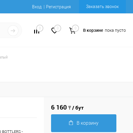
Заказать звонок
Вход
Регистрация
0
0
0
В корзине
пока пусто
белый
6 160
₸ / бут
В корзину
D BOTTLERS -