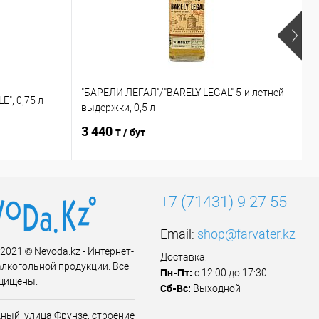
"БАРЕЛИ ЛЕГАЛ"/"BARELY LEGAL" 5-и летней
E", 0,75 л
"
выдержки, 0,5 л
3 440
3
₸ / бут
3
+7 (71431) 9 27 55
Email:
shop@farvater.kz
 2021 © Nevoda.kz - Интернет-
Доставка:
алкогольной продукции. Все
Пн-Пт:
с 12:00 до 17:30
щищены.
Сб-Вс:
Выходной
ный, улица Фрунзе, строение