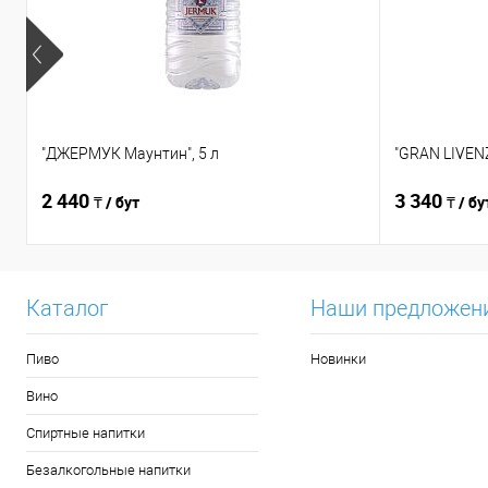
"ДЖЕРМУК Маунтин", 5 л
"GRAN LIVENZ
2 440
3 340
₸ / бут
₸ / бу
Каталог
Наши предложен
Пиво
Новинки
Вино
Спиртные напитки
Безалкогольные напитки