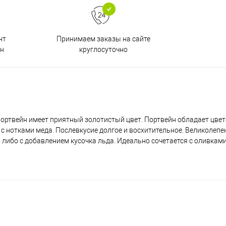
Принимаем заказы на сайте
нт
круглосуточно
н
портвейн имеет приятный золотистый цвет. Портвейн обладает цве
с нотками меда. Послевкусие долгое и восхитительное. Великолепен
 либо с добавлением кусочка льда. Идеально сочетается с оливками,