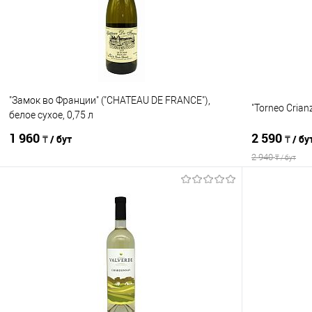
В избранное
В наличии
В избранно
"Замок во Франции" ("CHATEAU DE FRANCE"),
"Torneo Crianz
белое сухое, 0,75 л
1 960
2 590
₸ / бут
₸ / бу
2 940
₸ / бут
В корзину
Сравнение
Сравнение
В избранное
В наличии
В избранно