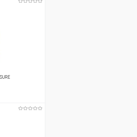
ASURE
ину