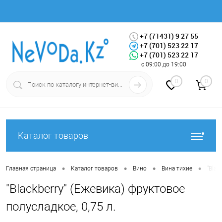
+7 (71431) 9 27 55
+7 (701) 523 22 17
+7 (701) 523 22 17
Вход
Регистрация
с 09:00 до 19:00
0
0
Каталог товаров
•
•
•
•
Главная страница
Каталог товаров
Вино
Вина тихие
"Blac
"Blackberry" (Ежевика) фруктовое
полусладкое, 0,75 л.