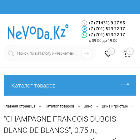
+7 (71431) 9 27 55
+7 (701) 523 22 17
+7 (701) 523 22 17
Вход
Регистрация
с 09:00 до 19:00
0
0
Каталог товаров
•
•
•
•
Главная страница
Каталог товаров
Вино
Вина игристые
"
"CHAMPAGNE FRANCOIS DUBOIS
BLANC DE BLANCS", 0,75 л.,