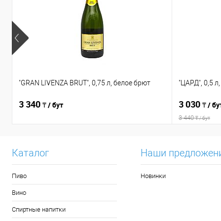
"GRAN LIVENZA BRUT", 0,75 л, белое брют
"ЦАРД", 0,5 л
3 340
3 030
₸ / бут
₸ / бу
3 440
₸ / бут
Каталог
Наши предложен
Пиво
Новинки
Вино
Спиртные напитки