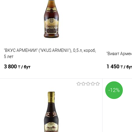
Сравнение
Сравнение
В избранное
В наличии
В избранно
"ВКУС АРМЕНИИ" ("VKUS ARMENII"), 0,5 л, короб,
"Виват Армени
5 лет
3 800
1 450
₸ / бут
₸ / бу
-12%
В корзину
Сравнение
Сравнение
В избранное
В наличии
В избранно