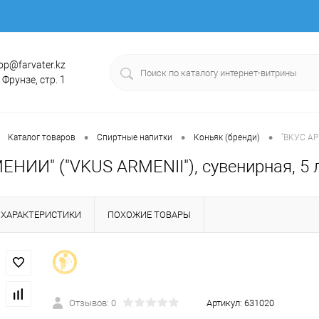
op@farvater.kz
. Фрунзе, стр. 1
•
•
•
Каталог товаров
Спиртные напитки
Коньяк (бренди)
"ВКУС АРМ
НИИ" ("VKUS ARMENII"), сувенирная, 5 ле
ХАРАКТЕРИСТИКИ
ПОХОЖИЕ ТОВАРЫ
Отзывов: 0
Артикул:
631020