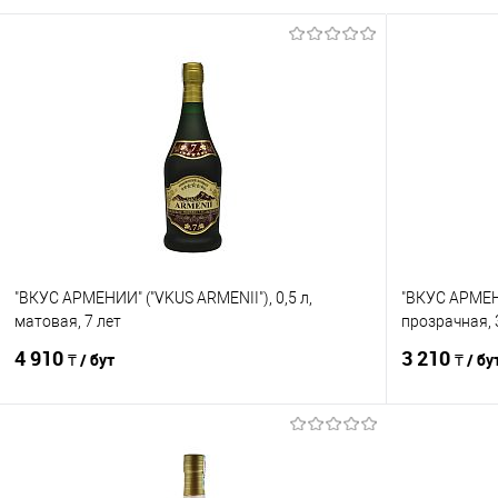
"ВКУС АРМЕНИИ" ("VKUS ARMENII"), 0,5 л,
"ВКУС АРМЕНИ
матовая, 7 лет
прозрачная, 
4 910
3 210
₸ / бут
₸ / бу
В корзину