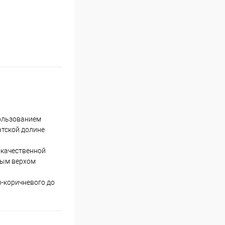
пользованием
атской долине
окачественной
ным верхом
о-коричневого до