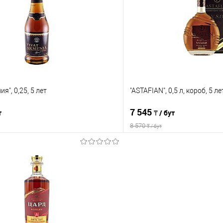
Сравнение
е
В наличии
В избранное
я", 0,25, 5 лет
"ASTAFIAN", 0,5 л, короб, 5 ле
7 545
т
₸ / бут
8 570
₸ / бут
В корзину
В корз
Сравнение
е
В наличии
В избранное