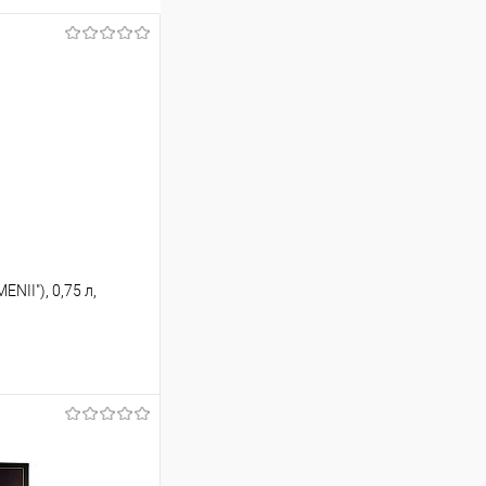
II"), 0,75 л,
ину