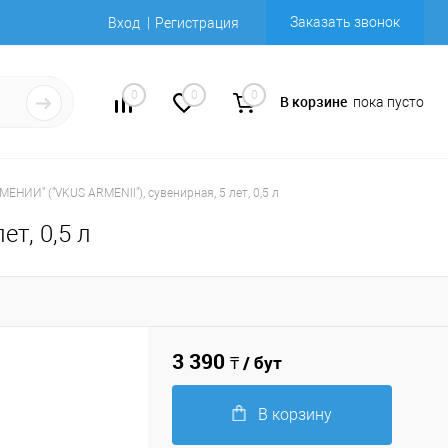
Заказать звонок
Вход
Регистрация
0
0
0
В корзине
пока пусто
ЕНИИ" ("VKUS ARMENII"), сувенирная, 5 лет, 0,5 л
т, 0,5 л
3 390
₸ / бут
В корзину