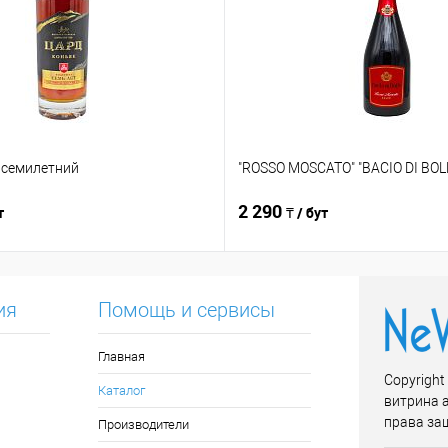
, семилетний
"ROSSO MOSCATO" "BACIO DI BOLL
2 290
т
₸ / бут
ия
Помощь и сервисы
Главная
Copyright
Каталог
витрина 
права за
Производители