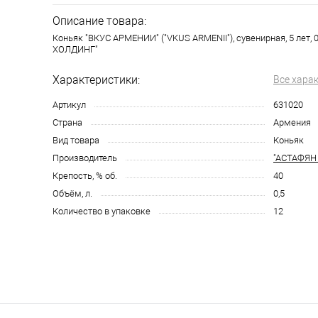
Описание товара:
Коньяк "ВКУС АРМЕНИИ" ("VKUS ARMENII"), сувенирная, 5 лет, 0
ХОЛДИНГ"
Характеристики:
Все хара
Артикул
631020
Страна
Армения
Вид товара
Коньяк
Производитель
"АСТАФЯН
Крепость, % об.
40
Объём, л.
0,5
Количество в упаковке
12