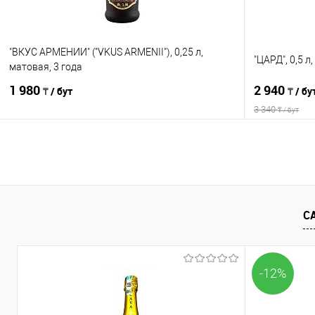
"ВКУС АРМЕНИИ" ("VKUS ARMENII"), 0,25 л,
"ЦАРД", 0,5 л
матовая, 3 года
1 980
2 940
₸ / бут
₸ / бу
3 340
₸ / бут
В корзину
Сравнение
Сравнение
В избранное
В наличии
В избранно
С
-12%