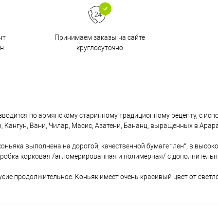
Принимаем заказы на сайте
нт
круглосуточно
н
изводится по армянскому старинному традиционному рецепту, с ис
р, Кангун, Вани, Чилар, Масис, Азатени, Бананц, выращенных в Арар
коньяка выполнена на дорогой, качественной бумаге “лен”, в высок
пробка корковая /агломерированная и полимерная/ с дополнитель
сие продолжительное. Коньяк имеет очень красивый цвет от светл