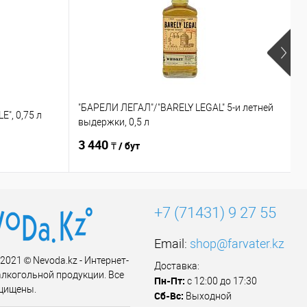
"БАРЕЛИ ЛЕГАЛ"/"BARELY LEGAL" 5-и летней
E", 0,75 л
"
выдержки, 0,5 л
3 440
2
₸ / бут
+7 (71431) 9 27 55
Email:
shop@farvater.kz
 2021 © Nevoda.kz - Интернет-
Доставка:
алкогольной продукции. Все
Пн-Пт:
с 12:00 до 17:30
щищены.
Сб-Вс:
Выходной