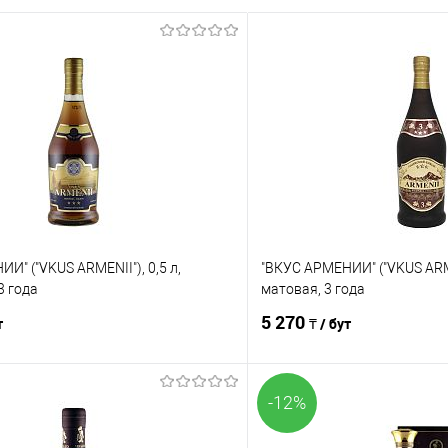
И" ("VKUS ARMENII"), 0,5 л,
"ВКУС АРМЕНИИ" ("VKUS ARMEN
3 года
матовая, 3 года
5 270
т
₸ / бут
-12%
В корзину
В корз