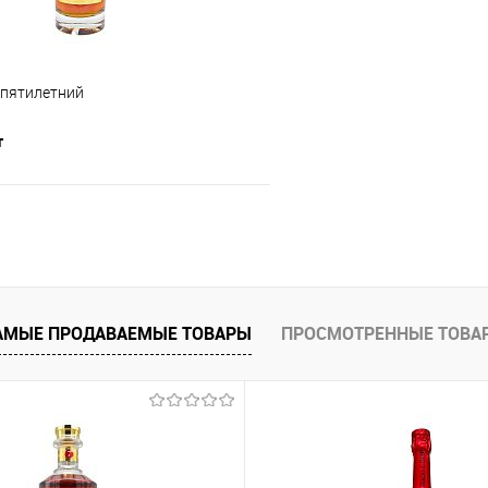
, пятилетний
т
В корзину
е
В наличии
АМЫЕ ПРОДАВАЕМЫЕ ТОВАРЫ
ПРОСМОТРЕННЫЕ ТОВА