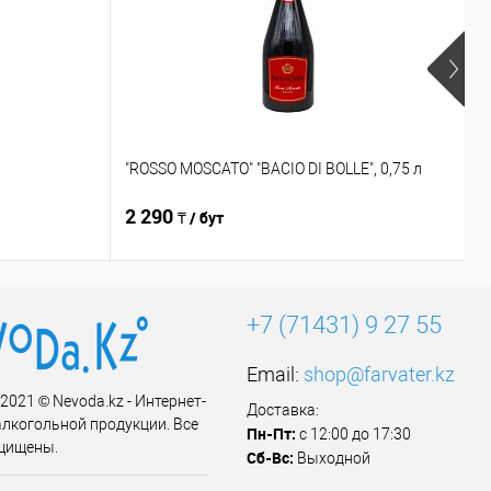
"
"ROSSO MOSCATO" "BACIO DI BOLLE", 0,75 л
в
2 290
3
₸ / бут
+7 (71431) 9 27 55
Email:
shop@farvater.kz
 2021 © Nevoda.kz - Интернет-
Доставка:
алкогольной продукции. Все
Пн-Пт:
с 12:00 до 17:30
щищены.
Сб-Вс:
Выходной