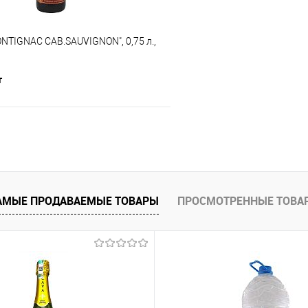
NTIGNAC CAB.SAUVIGNON", 0,75 л.,
т
В корзину
е
В наличии
АМЫЕ ПРОДАВАЕМЫЕ ТОВАРЫ
ПРОСМОТРЕННЫЕ ТОВА