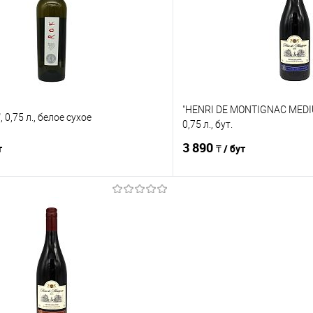
е
В наличии
В избранное
"HENRI DE MONTIGNAC MEDI
 0,75 л., белое сухое
0,75 л., бут.
3 890
т
₸ / бут
В корзину
В корз
Сравнение
е
В наличии
В избранное