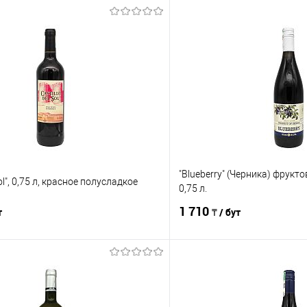
"Blueberry" (Черника) фрукт
Sol", 0,75 л, красное полусладкое
0,75 л.
1 710
т
₸ / бут
В корзину
В корз
Сравнение