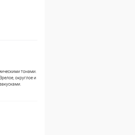
мическими тонами.
релое, округлое и
закусками.