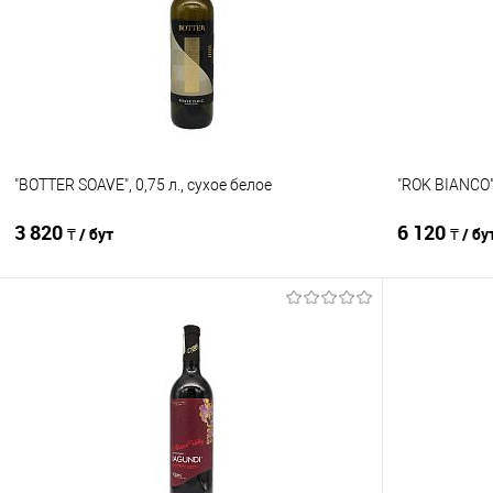
В избранное
В наличии
В избранно
"BOTTER SOAVE", 0,75 л., сухое белое
"ROK BIANCO",
3 820
6 120
₸ / бут
₸ / бу
В корзину
Сравнение
Сравнение
В избранное
В наличии
В избранно