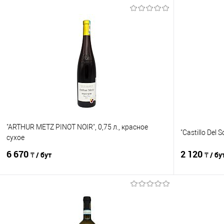
"ARTHUR METZ PINOT NOIR", 0,75 л., красное
"Castillo Del 
сухое
6 670
2 120
₸ / бут
₸ / бу
В корзину
Сравнение
Сравнение