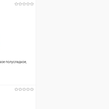
овое полусладкое,
ину