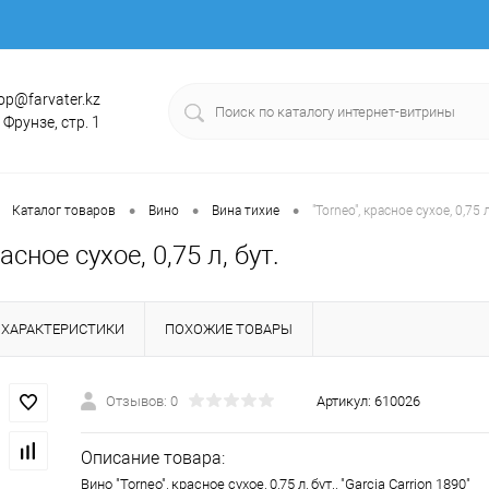
op@farvater.kz
. Фрунзе, стр. 1
•
•
•
Каталог товаров
Вино
Вина тихие
"Torneo", красное сухое, 0,75 л
расное сухое, 0,75 л, бут.
ХАРАКТЕРИСТИКИ
ПОХОЖИЕ ТОВАРЫ
Отзывов: 0
Артикул:
610026
Описание товара:
Вино "Torneo", красное сухое, 0,75 л, бут., "Garcia Carrion 1890"