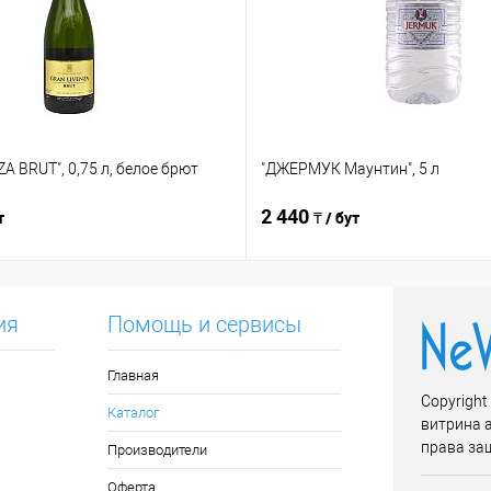
A BRUT", 0,75 л, белое брют
"ДЖЕРМУК Маунтин", 5 л
2 440
т
₸ / бут
ия
Помощь и сервисы
Главная
Copyright
Каталог
витрина 
права за
Производители
Оферта