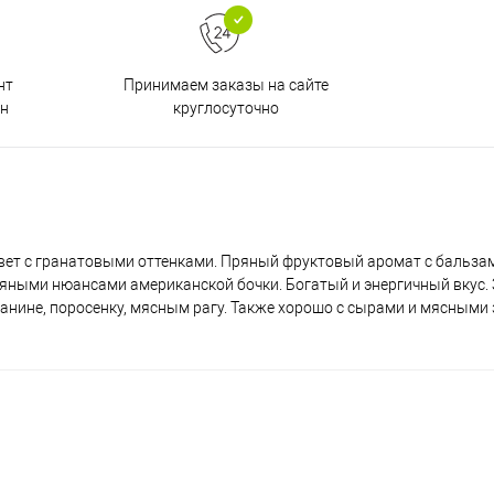
Принимаем заказы на сайте
нт
круглосуточно
н
вет с гранатовыми оттенками. Пряный фруктовый аромат с бальза
ряными нюансами американской бочки. Богатый и энергичный вкус. З
нине, поросенку, мясным рагу. Также хорошо с сырами и мясными 