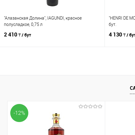
"Алазанская Долина", IAGUNDI, красное
"HENRI DE MO
полусладкое, 0,75 л
бут.
2 410
4 130
₸ / бут
₸ / бу
В корзину
Сравнение
Сравнение
В избранное
В наличии
В избранно
С
-12%