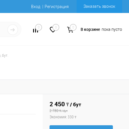
Заказать звонок
Вход
Регистрация
0
0
0
В корзине
пока пусто
, бут.
2 450
₸ / бут
2 780
₸ / бут
Экономия:
330
₸