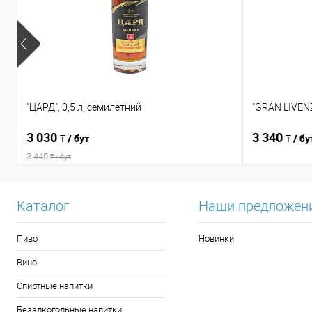
"ЦАРД", 0,5 л, семилетний
"GRAN LIVENZ
3 030
3 340
₸ / бут
₸ / бу
3 440
₸ / бут
Каталог
Наши предложен
Пиво
Новинки
Вино
Спиртные напитки
Безалкогольные напитки