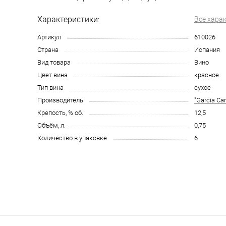
Характеристики:
Все хара
Артикул
610026
Страна
Испания
Вид товара
Вино
Цвет вина
красное
Тип вина
сухое
Производитель
"Garcia Car
Крепость, % об.
12,5
Объём, л.
0,75
Количество в упаковке
6