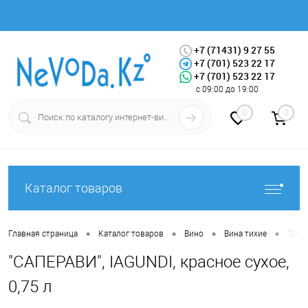
+7 (71431) 9 27 55
+7 (701) 523 22 17
+7 (701) 523 22 17
Вход
Регистрация
с 09:00 до 19:00
0
0
Каталог товаров
•
•
•
•
Главная страница
Каталог товаров
Вино
Вина тихие
"САПЕ
"САПЕРАВИ", IAGUNDI, красное сухое,
0,75 л