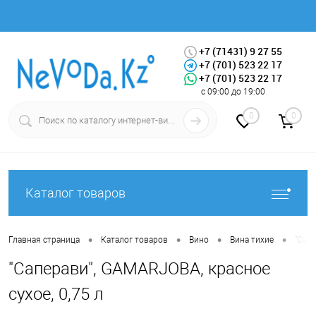
+7 (71431) 9 27 55
+7 (701) 523 22 17
+7 (701) 523 22 17
Вход
Регистрация
с 09:00 до 19:00
0
0
Каталог товаров
•
•
•
•
Главная страница
Каталог товаров
Вино
Вина тихие
"Сапе
"Саперави", GAMARJOBA, красное
сухое, 0,75 л