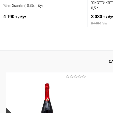
"СКОТТИКЭТ"
"Glen Scanlan", 0,35 л, бут.
0,5 л
4 190
3 030
₸ / бут
₸ / бу
3 440
₸ / бут
В корзину
Сравнение
Сравнение
В избранное
В наличии
В избранно
С