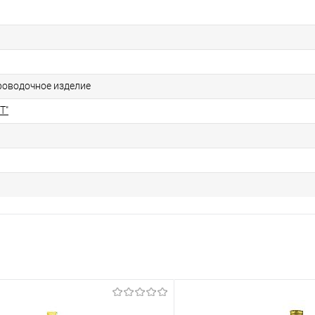
роводочное изделие
T"