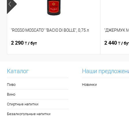
"ROSSO MOSCATO" "BACIO DI BOLLE", 0,75 л
"ДЖЕРМУК Ма
2 290
2 440
₸ / бут
₸ / бу
Каталог
Наши предложен
Пиво
Новинки
Вино
Спиртные напитки
Безалкогольные напитки