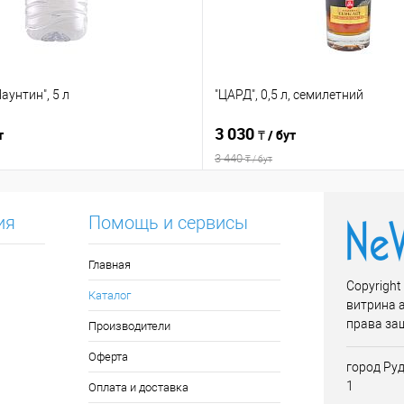
унтин", 5 л
"ЦАРД", 0,5 л, семилетний
3 030
т
₸ / бут
3 440
₸ / бут
ия
Помощь и сервисы
Главная
Copyright
Каталог
витрина 
права за
Производители
Оферта
город Руд
1
Оплата и доставка