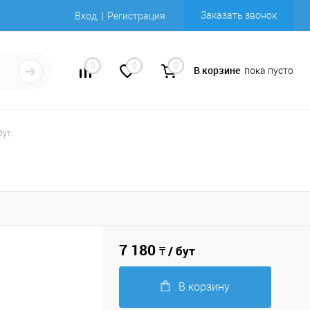
Заказать звонок
Вход
Регистрация
0
0
0
В корзине
пока пусто
бут.
7 180
₸ / бут
В корзину