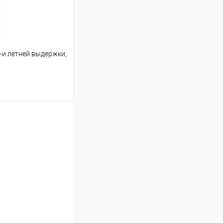
-и летней выдержки,
ину
В наличии