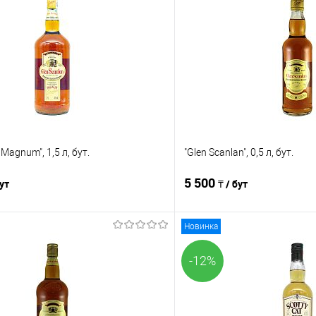
 Magnum", 1,5 л, бут.
"Glen Scanlan", 0,5 л, бут.
5 500
бут
₸ / бут
Новинка
В корзину
В корз
-12%
Сравнение
е
В наличии
В избранное