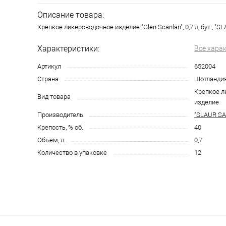
Описание товара:
Крепкое ликероводочное изделие "Glen Scanlan", 0,7 л, бут., "
Характеристики:
Все хара
Артикул
652004
Страна
Шотланди
Крепкое л
Вид товара
изделие
Производитель
"SLAUR S
Крепость, % об.
40
Объём, л.
0,7
Количество в упаковке
12