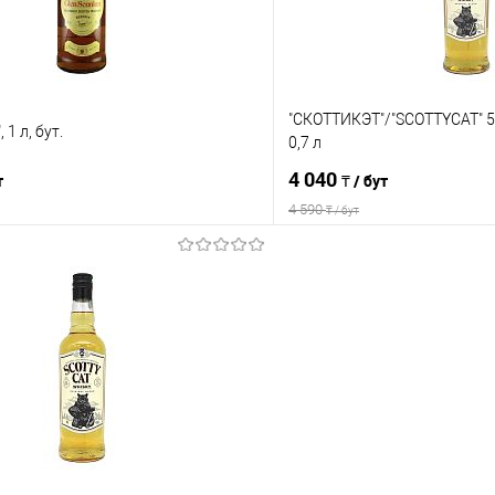
"СКОТТИКЭТ"/"SCOTTYCAT" 5
 1 л, бут.
0,7 л
4 040
т
₸ / бут
4 590
₸ / бут
В корзину
В корз
Сравнение
е
В наличии
В избранное