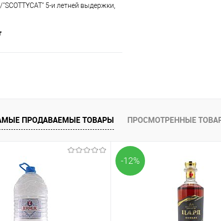
/"SCOTTYCAT" 5-и летней выдержки,
т
В корзину
е
В наличии
АМЫЕ ПРОДАВАЕМЫЕ ТОВАРЫ
ПРОСМОТРЕННЫЕ ТОВА
-12%