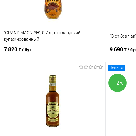
"GRAND MACNISH", 0,7 л., шотландский
"Glen Scanlan",
купажированный
7 820
9 690
₸ / бут
₸ / бу
Новинка
В корзину
-12%
Сравнение
Сравнение
В избранное
В наличии
В избранно