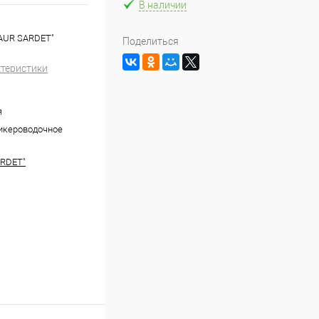
В наличии
SLAUR SARDET"
Поделиться
ктеристики
я
икероводочное
ARDET"