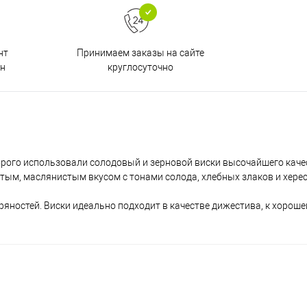
Принимаем заказы на сайте
нт
круглосуточно
н
орого использовали солодовый и зерновой виски высочайшего каче
ым, маслянистым вкусом с тонами солода, хлебных злаков и херес
ряностей. Виски идеально подходит в качестве дижестива, к хорошей