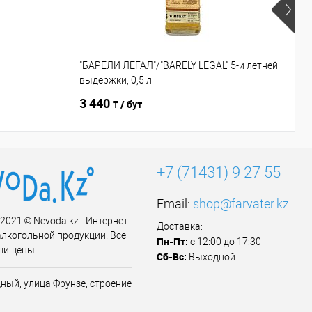
"БАРЕЛИ ЛЕГАЛ"/"BARELY LEGAL" 5-и летней
"
выдержки, 0,5 л
3 440
3
₸ / бут
+7 (71431) 9 27 55
Email:
shop@farvater.kz
 2021 © Nevoda.kz - Интернет-
Доставка:
алкогольной продукции. Все
Пн-Пт:
с 12:00 до 17:30
щищены.
Сб-Вс:
Выходной
ный, улица Фрунзе, строение