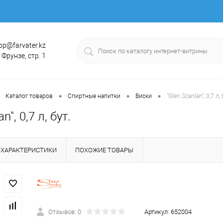
op@farvater.kz
. Фрунзе, стр. 1
•
•
•
Каталог товаров
Спиртные напитки
Виски
"Glen Scanlan", 0,7 л, 
n", 0,7 л, бут.
ХАРАКТЕРИСТИКИ
ПОХОЖИЕ ТОВАРЫ
Отзывов: 0
Артикул:
652004