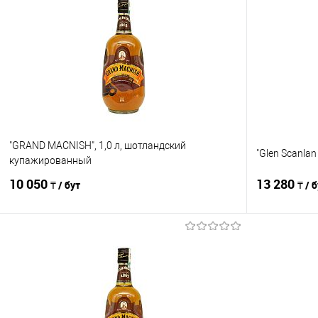
"GRAND MACNISH", 1,0 л, шотландский
"Glen Scanlan
купажированный
10 050
13 280
₸ / бут
₸ / 
В корзину
Сравнение
Сравнение
В избранное
В наличии
В избранно