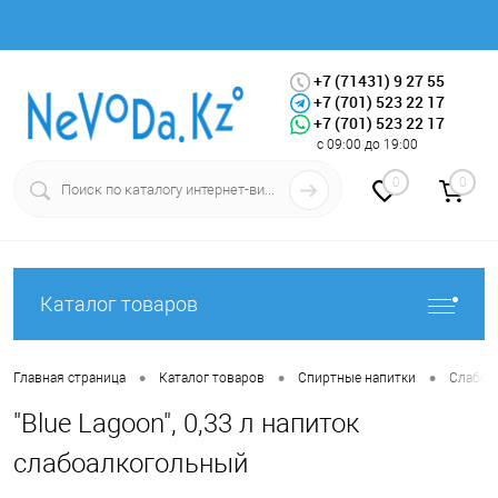
+7 (71431) 9 27 55
+7 (701) 523 22 17
+7 (701) 523 22 17
Вход
Регистрация
с 09:00 до 19:00
0
0
Каталог товаров
•
•
•
Главная страница
Каталог товаров
Спиртные напитки
Слабоа
"Blue Lagoon", 0,33 л напиток
слабоалкогольный