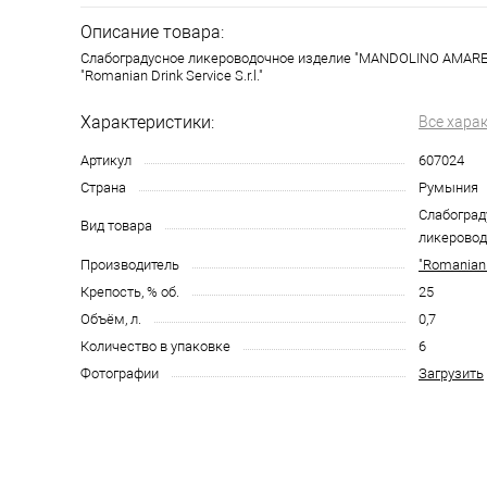
Описание товара:
Слабоградусное ликероводочное изделие "MANDOLINO AMARETT
"Romanian Drink Service S.r.l."
Характеристики:
Все хара
Артикул
607024
Страна
Румыния
Слабоград
Вид товара
ликеровод
Производитель
"Romanian D
Крепость, % об.
25
Объём, л.
0,7
Количество в упаковке
6
Фотографии
Загрузить