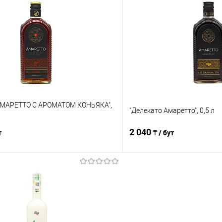
Сравнение
е
В наличии
В избранное
АМАРЕТТО С АРОМАТОМ КОНЬЯКА",
"Делекато Амаретто", 0,5 л
2 040
т
₸ / бут
В корзину
В корз
Сравнение
е
В наличии
В избранное