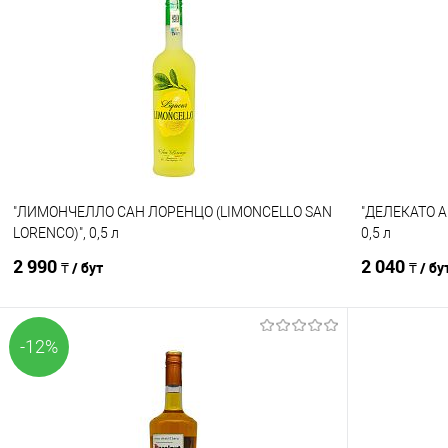
Сравнение
Сравнение
В избранное
В наличии
В избранно
"ЛИМОНЧЕЛЛО САН ЛОРЕНЦО (LIMONCELLO SAN
"ДЕЛЕКАТО 
LORENCO)", 0,5 л
0,5 л
2 990
2 040
₸ / бут
₸ / бу
-12%
В корзину
Сравнение
Сравнение
В избранное
В наличии
В избранно