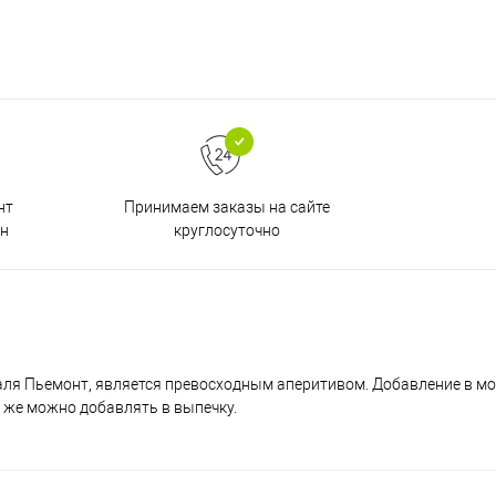
Принимаем заказы на сайте
нт
круглосуточно
н
аля Пьемонт, является превосходным аперитивом. Добавление в м
к же можно добавлять в выпечку.