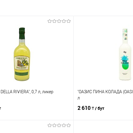
ELLA RIVIERA", 0,7 л, ликер
"ОАЗИС ПИНА КОЛАДА (OASIS
л
2 610
т
₸ / бут
В корзину
В корз