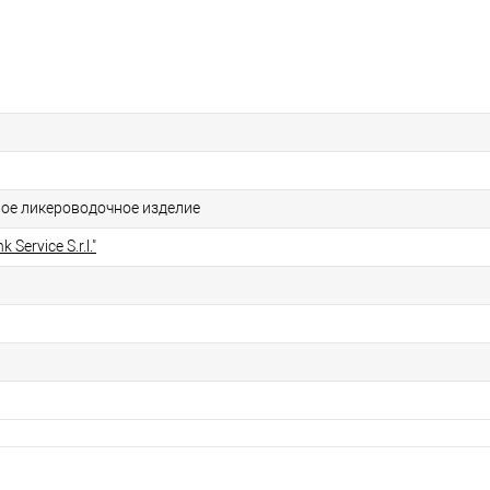
ое ликероводочное изделие
 Service S.r.l."