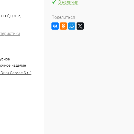
В наличии
O", 0,70 л,
Поделиться
ктеристики
усное
очное изделие
rink Service S.r.l."