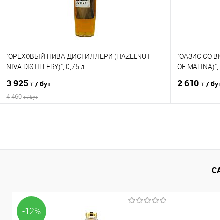
"ОРЕХОВЫЙ НИВА ДИСТИЛЛЕРИ (HAZELNUT
"ОАЗИС СО В
NIVA DISTILLERY)", 0,75 л
OF MALINA)", 
3 925
2 610
₸ / бут
₸ / бу
4 460
₸ / бут
В корзину
Сравнение
Сравнение
В избранное
В наличии
В избранно
С
-12%