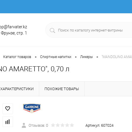
op@farvater.kz
. Фрунзе, стр. 1
•
•
•
Каталог товаров
Спиртные напитки
Ликеры
"MANDOLINO AMARE
O AMARETTO", 0,70 л
ХАРАКТЕРИСТИКИ
ПОХОЖИЕ ТОВАРЫ
Отзывов: 0
Артикул:
607024