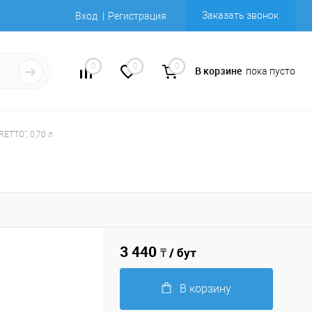
Заказать звонок
Вход
Регистрация
0
0
0
В корзине
пока пусто
TTO", 0,70 л
3 440
₸ / бут
В корзину