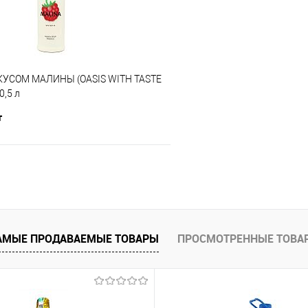
КУСОМ МАЛИНЫ (OASIS WITH TASTE
0,5 л
т
В корзину
е
В наличии
АМЫЕ ПРОДАВАЕМЫЕ ТОВАРЫ
ПРОСМОТРЕННЫЕ ТОВА