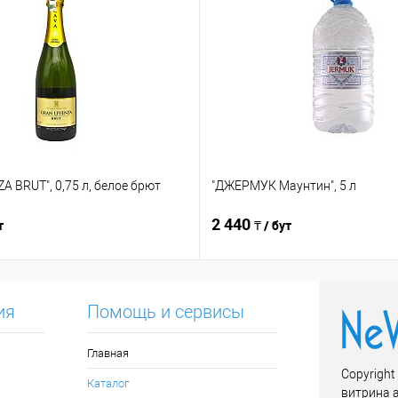
A BRUT", 0,75 л, белое брют
"ДЖЕРМУК Маунтин", 5 л
2 440
т
₸ / бут
ия
Помощь и сервисы
Главная
Copyright
Каталог
витрина 