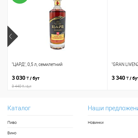
"ЦАРД", 0,5 л, семилетний
"GRAN LIVENZ
3 030
3 340
₸ / бут
₸ / бу
3 440
₸ / бут
Каталог
Наши предложен
Пиво
Новинки
Вино