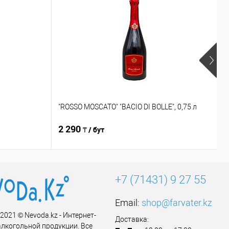
"
"ROSSO MOSCATO" "BACIO DI BOLLE", 0,75 л
в
2 290
3
₸ / бут
+7 (71431) 9 27 55
Email:
shop@farvater.kz
 2021 © Nevoda.kz - Интернет-
Доставка:
алкогольной продукции. Все