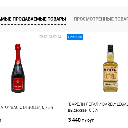
Сравнение
е
В наличии
В избранное
АМЫЕ ПРОДАВАЕМЫЕ ТОВАРЫ
ПРОСМОТРЕННЫЕ ТОВА
Новинка
"БАРЕЛИ ЛЕГАЛ"/"BARELY LEGAL"
TO" "BACIO DI BOLLE", 0,75 л
выдержки, 0,5 л
3 440
т
₸ / бут