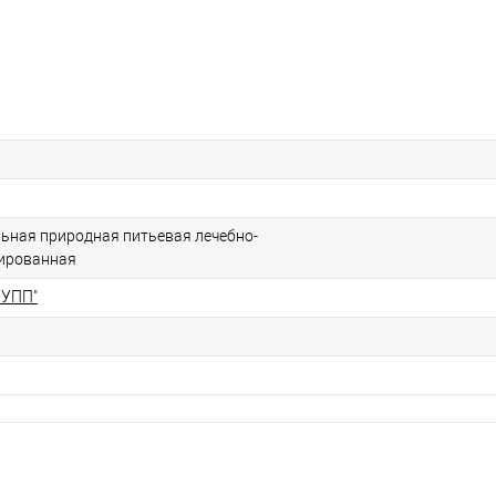
ьная природная питьевая лечебно-
зированная
РУПП"