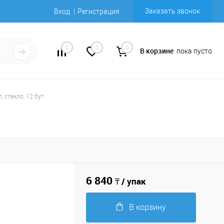
Заказать звонок
Вход
Регистрация
0
0
0
В корзине
пока пусто
, стекло, 12 бут.
6 840
₸ / упак
В корзину