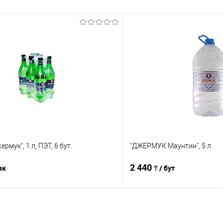
рмук", 1 л, ПЭТ, 6 бут.
"ДЖЕРМУК Маунтин", 5 л
2 440
ак
₸ / бут
В корзину
В корз