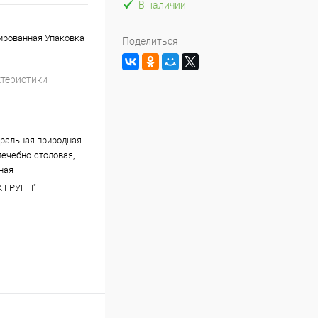
В наличии
зированная Упаковка
Поделиться
ктеристики
ральная природная
лечебно-столовая,
ная
 ГРУПП"