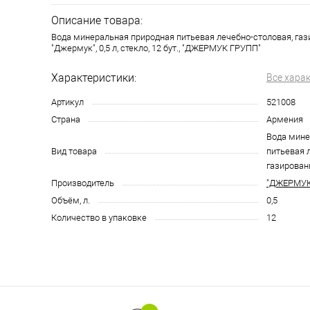
Описание товара:
Вода минеральная природная питьевая лечебно-столовая, га
"Джермук", 0,5 л, стекло, 12 бут., "ДЖЕРМУК ГРУПП"
Характеристики:
Все хара
Артикул
521008
Страна
Армения
Вода мине
Вид товара
питьевая 
газирован
Производитель
"ДЖЕРМУК
Объём, л.
0,5
Количество в упаковке
12