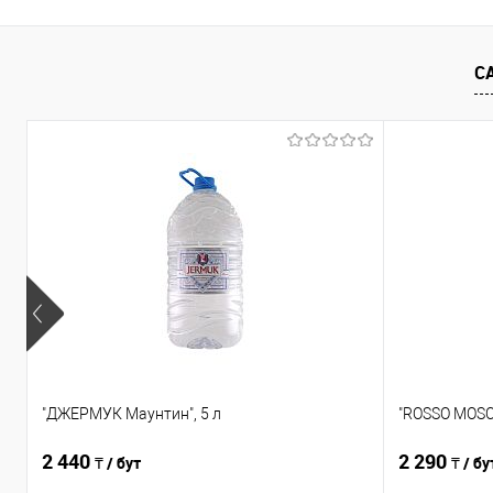
Сравнение
Сравнение
В избранное
В наличии
В избранно
С
"ДЖЕРМУК Маунтин", 5 л
"ROSSO MOSCA
2 440
2 290
₸ / бут
₸ / бу