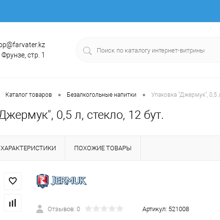
op@farvater.kz
. Фрунзе, стр. 1
•
•
Каталог товаров
Безалкогольные напитки
Упаковка "Джермук", 0,5 л
жермук", 0,5 л, стекло, 12 бут.
ХАРАКТЕРИСТИКИ
ПОХОЖИЕ ТОВАРЫ
Отзывов: 0
Артикул:
521008