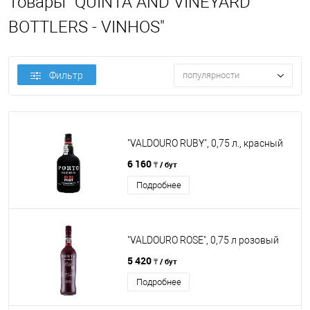
Товары "QUINTA AND VINEYARD
BOTTLERS - VINHOS"
Фильтр
популярности
"VALDOURO RUBY", 0,75 л., красный
6 160
₸ / бут
Подробнее
"VALDOURO ROSE", 0,75 л розовый
5 420
₸ / бут
Подробнее