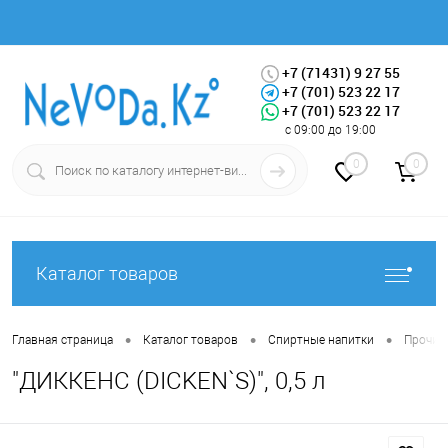
+7 (71431) 9 27 55
+7 (701) 523 22 17
+7 (701) 523 22 17
Вход
Регистрация
с 09:00 до 19:00
0
0
Каталог товаров
•
•
•
Главная страница
Каталог товаров
Спиртные напитки
Прочие
"ДИККЕНС (DICKEN`S)", 0,5 л