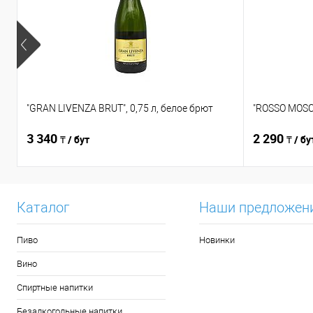
"GRAN LIVENZA BRUT", 0,75 л, белое брют
"ROSSO MOSCA
3 340
2 290
₸ / бут
₸ / бу
Каталог
Наши предложен
Пиво
Новинки
Вино
Спиртные напитки
Безалкогольные напитки