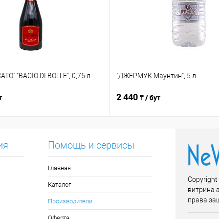
TO" "BACIO DI BOLLE", 0,75 л
"ДЖЕРМУК Маунтин", 5 л
2 440
т
₸ / бут
ия
Помощь и сервисы
Главная
Copyright
Каталог
витрина 
права за
Производители
Оферта