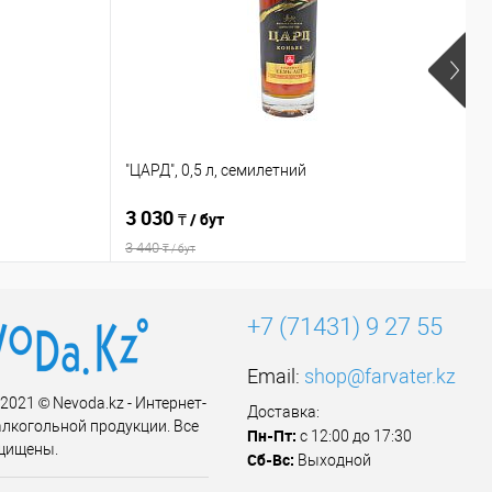
"
"ЦАРД", 0,5 л, семилетний
в
3 030
3
₸ / бут
3 440
₸ / бут
+7 (71431) 9 27 55
Email:
shop@farvater.kz
 2021 © Nevoda.kz - Интернет-
Доставка:
алкогольной продукции. Все
Пн-Пт:
с 12:00 до 17:30
щищены.
Сб-Вс:
Выходной