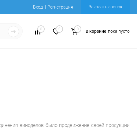
Заказать звонок
Вход
Регистрация
0
0
0
В корзине
пока пусто
единения виноделов было продвижение своей продукции