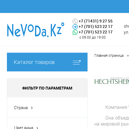
+7 (71431) 9 27 55
+7 (701) 523 22 17
sh
+7 (701) 523 22 17
ул
с 09:00 до 19:00
•
Главная страница
Каталог товаров
ФИЛЬТР ПО ПАРАМЕТРАМ
Компания W
Страна
Германия
(2)
Она объед
на мировой рын
Цвет вина