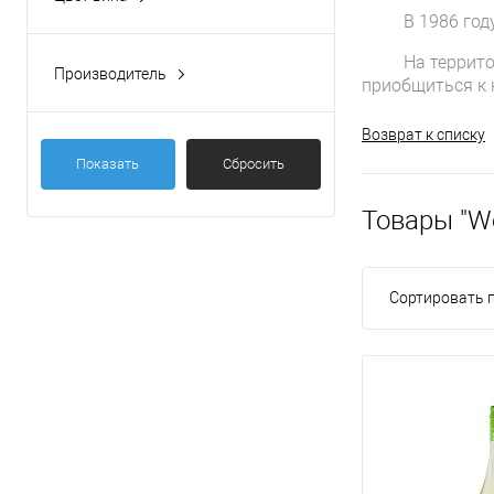
белое
(1)
В 1986 го
розовое
(1)
На террит
Производитель
приобщиться к 
"Weinkellerei Hechtsheim"
(2)
Возврат к списку
Показать
Сбросить
Товары "We
Сортировать п