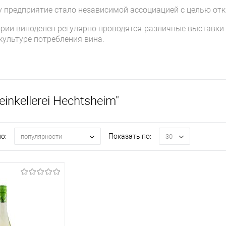
ду предприятие стало независимой ассоциацией с целью о
ории виноделен регулярно проводятся различные выставк
культуре потребления вина.
inkellerei Hechtsheim"
о:
Показать по:
популярности
30