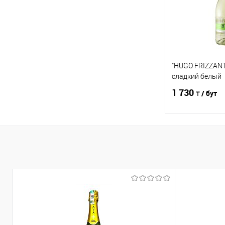
"HUGO FRIZZANTE
сладкий белый
1 730
₸ / бут
В 
Сравнение
В избранное