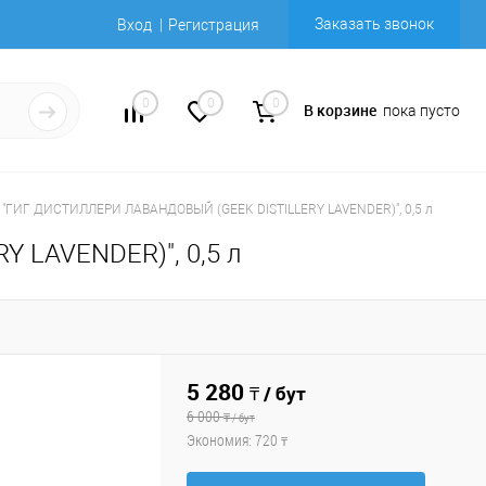
Заказать звонок
Вход
Регистрация
0
0
0
В корзине
пока пусто
"ГИГ ДИСТИЛЛЕРИ ЛАВАНДОВЫЙ (GEEK DISTILLERY LAVENDER)", 0,5 л
 LAVENDER)", 0,5 л
5 280
₸ / бут
6 000
₸ / бут
Экономия:
720
₸