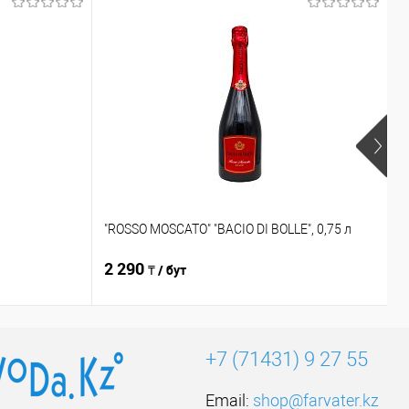
Н
"
"ROSSO MOSCATO" "BACIO DI BOLLE", 0,75 л
в
2 290
3
₸ / бут
+7 (71431) 9 27 55
Email:
shop@farvater.kz