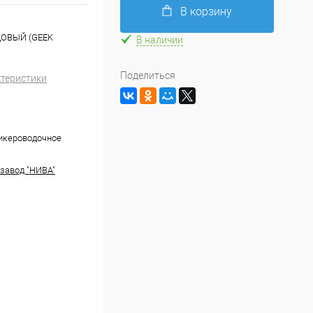
В корзину
ДОВЫЙ (GEEK
В наличии
Поделиться
ктеристики
икероводочное
завод "НИВА"