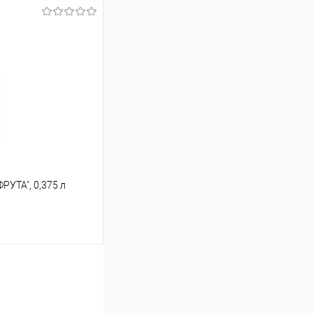
ину
В наличии
УТА", 0,375 л
ину