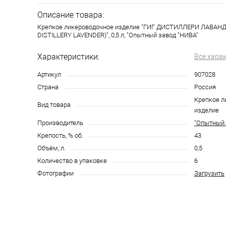
Описание товара:
Крепкое ликероводочное изделие "ГИГ ДИСТИЛЛЕРИ ЛАВАН
DISTILLERY LAVENDER)", 0,5 л, "Опытный завод "НИВА"
Характеристики:
Все хара
Артикул
907028
Страна
Россия
Крепкое л
Вид товара
изделие
Производитель
"Опытный 
Крепость, % об.
43
Объём, л.
0,5
Количество в упаковке
6
Фотографии
Загрузить