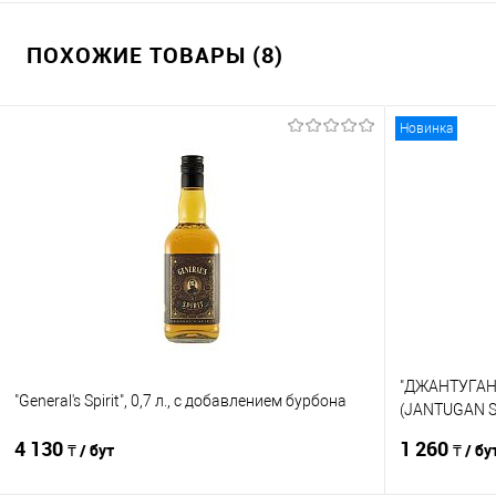
ПОХОЖИЕ ТОВАРЫ (8)
Новинка
"ДЖАНТУГАН
"General's Spirit", 0,7 л., с добавлением бурбона
(JANTUGAN S
0,375 л, бут.
4 130
1 260
₸ / бут
₸ / бу