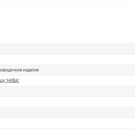
роводочное изделие
од "НИВА"