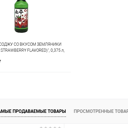
е
В наличии
В избранное
СОДЖУ СО ВКУСОМ ЗЕМЛЯНИКИ
 STRAWBERRY FLAVORED)", 0,375 л,
т
В корзину
е
В наличии
АМЫЕ ПРОДАВАЕМЫЕ ТОВАРЫ
ПРОСМОТРЕННЫЕ ТОВА