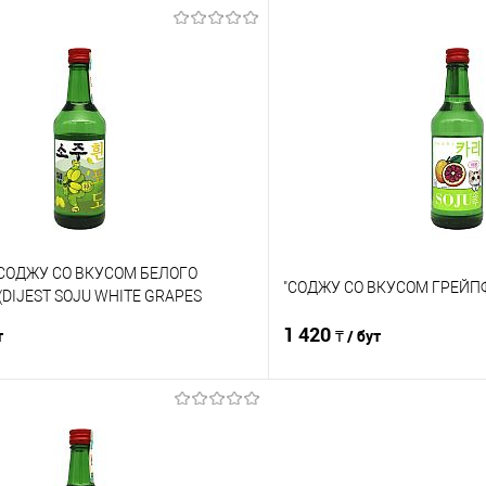
В корзину
В корз
Сравнение
е
В наличии
В избранное
СОДЖУ СО ВКУСОМ БЕЛОГО
"СОДЖУ СО ВКУСОМ ГРЕЙПФР
DIJEST SOJU WHITE GRAPES
,375 л, бут.
1 420
т
₸ / бут
В корзину
В корз
Сравнение