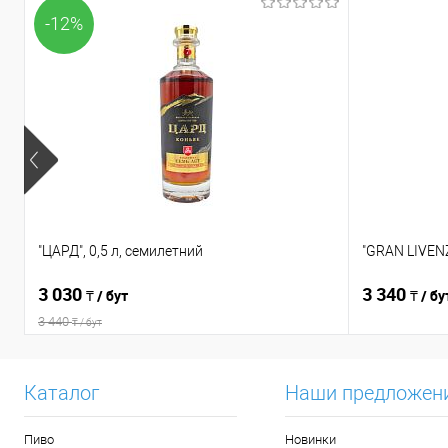
-12%
"ЦАРД", 0,5 л, семилетний
"GRAN LIVENZ
3 030
3 340
₸ / бут
₸ / бу
3 440
₸ / бут
Каталог
Наши предложен
Пиво
Новинки