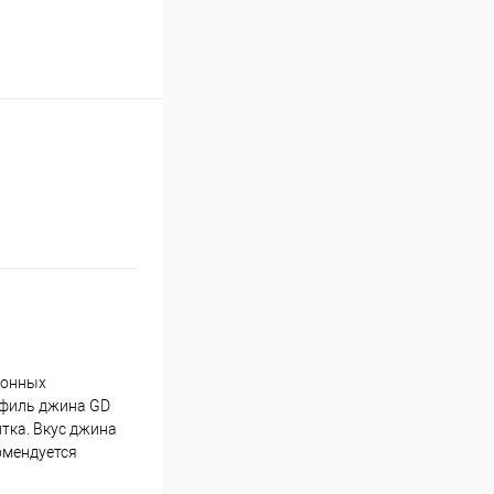
ионных
офиль джина GD
тка. Вкус джина
омендуется