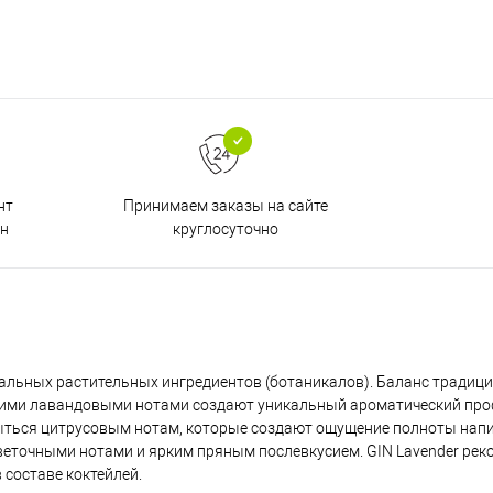
Принимаем заказы на сайте
нт
круглосуточно
н
альных растительных ингредиентов (ботаникалов). Баланс традиц
гкими лавандовыми нотами создают уникальный ароматический пр
ыться цитрусовым нотам, которые создают ощущение полноты напи
еточными нотами и ярким пряным послевкусием. GIN Lavender рек
 составе коктейлей.