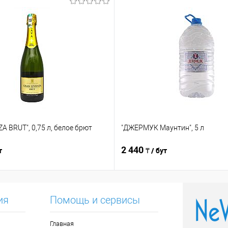
A BRUT", 0,75 л, белое брют
"ДЖЕРМУК Маунтин", 5 л
2 440
т
₸ / бут
ия
Помощь и сервисы
Главная