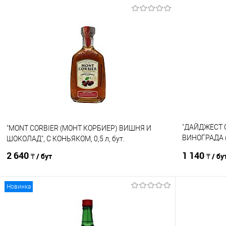
В корзину
Сравнение
Сравнение
В избранное
В наличии
В избранно
"ДАЙДЖЕСТ 
"MONT CORBIER (МОНТ КОРБИЕР) ВИШНЯ И
ВИНОГРАДА (
ШОКОЛАД", С КОНЬЯКОМ, 0,5 л, бут.
FLAVORED)", 0
2 640
1 140
₸ / бут
₸ / бу
Новинка
В корзину
Сравнение
Сравнение