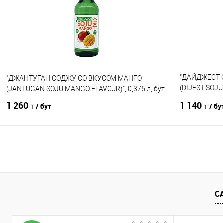
В избранное
В наличии
В избранно
"ДАЙДЖЕСТ 
"ДЖАНТУГАН СОДЖУ СО ВКУСОМ МАНГО
(DIJEST SOJU
(JANTUGAN SOJU MANGO FLAVOUR)", 0,375 л, бут.
бут.
1 260
1 140
₸ / бут
₸ / бу
В корзину
Сравнение
Сравнение
В избранное
В наличии
В избранно
С