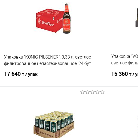
Упаковка "VO
Упаковка "KONIG PILSENER", 0,33 л, светлое
светлое филь
фильтрованное непастеризованное, 24 бут
б
17 640
15 360
₸ / упак
₸ / 
В корзину
Сравнение
Сравнение
В избранное
В наличии
В избранно