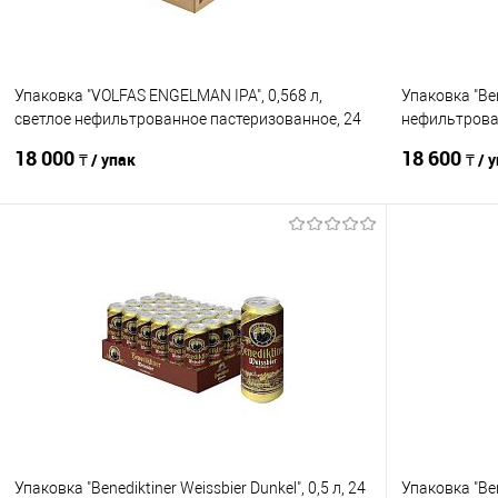
Упаковка "VOLFAS ENGELMAN IPA", 0,568 л,
Упаковка "Ben
светлое нефильтрованное пастеризованное, 24
нефильтрован
ж/б
kegs
18 000
18 600
₸ / упак
₸ / 
В корзину
Сравнение
Сравнение
В избранное
В наличии
В избранно
Упаковка "Benediktiner Weissbier Dunkel", 0,5 л, 24
Упаковка "Ben