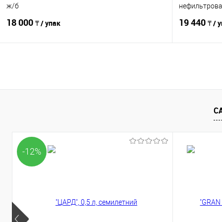
ж/б
нефильтрова
18 000
19 440
₸ / упак
₸ / 
В корзину
Сравнение
Сравнение
В избранное
В наличии
В избранно
С
-12%