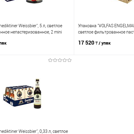
ediktiner Weissbier", 5 л, светлое
Упаковка "VOLFAS ENGELMAN 
ное непастеризованное, 2 mini
светлое фильтрованное пас
б
17 520
упак
₸ / упак
В корзину
В корз
Сравнение
е
В наличии
В избранное
ediktiner Weissbier", 0,33 л, светлое