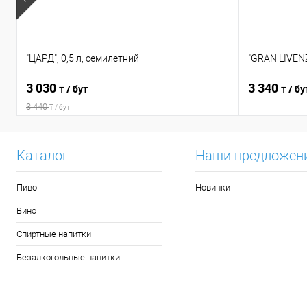
"ЦАРД", 0,5 л, семилетний
"GRAN LIVENZ
3 030
3 340
₸ / бут
₸ / бу
3 440
₸ / бут
Каталог
Наши предложен
Пиво
Новинки
Вино
Спиртные напитки
Безалкогольные напитки