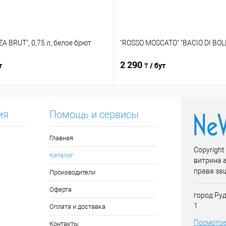
A BRUT", 0,75 л, белое брют
"ROSSO MOSCATO" "BACIO DI BOLL
2 290
т
₸ / бут
ия
Помощь и сервисы
Главная
Copyright
Каталог
витрина 
права за
Производители
Оферта
город Руд
1
Оплата и доставка
Посмотре
Контакты