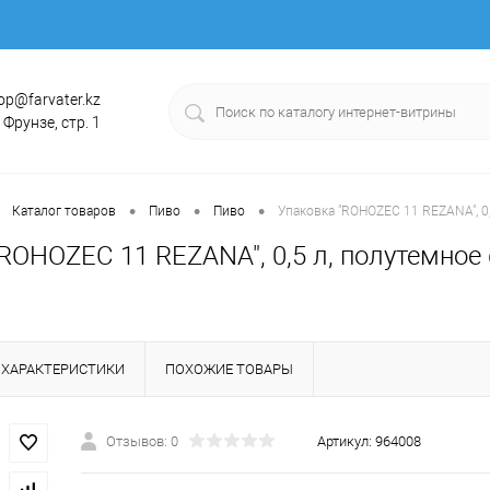
op@farvater.kz
. Фрунзе, стр. 1
•
•
•
Каталог товаров
Пиво
Пиво
Упаковка "ROHOZEC 11 REZANA", 0
ROHOZEC 11 REZANA", 0,5 л, полутемное
ХАРАКТЕРИСТИКИ
ПОХОЖИЕ ТОВАРЫ
Отзывов: 0
Артикул:
964008