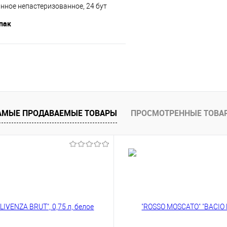
нное непастеризованное, 24 бут
упак
В корзину
е
В наличии
АМЫЕ ПРОДАВАЕМЫЕ ТОВАРЫ
ПРОСМОТРЕННЫЕ ТОВА