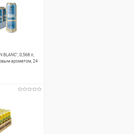
BLANC", 0,568 л,
совым ароматом, 24
ину
В наличии