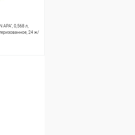
APA", 0,568 л,
теризованное, 24 ж/
ину
В наличии