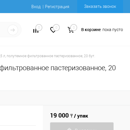
Заказать звонок
Вход
Регистрация
0
0
0
В корзине
пока пусто
,5 л, полутемное фильтрованное пастеризованное, 20 бут.
 фильтрованное пастеризованное, 20
19 000
₸ / упак