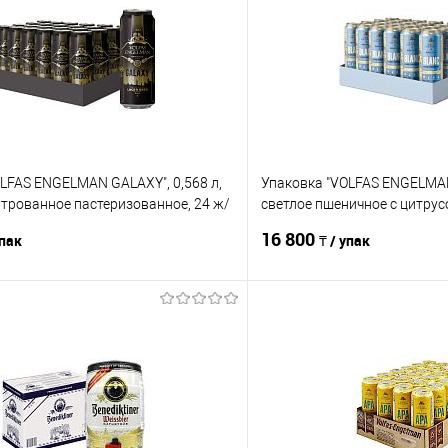
LFAS ENGELMAN GALAXY", 0,568 л,
Упаковка "VOLFAS ENGELMAN 
трованное пастеризованное, 24 ж/
светлое пшеничное с цитру
ж/б
16 800
упак
₸ / упак
В корзину
В корз
Сравнение
е
В наличии
В избранное