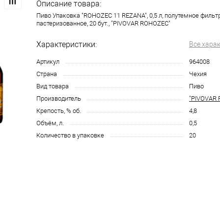
Описание товара:
Пиво Упаковка "ROHOZEC 11 REZANA", 0,5 л, полутемное филь
пастеризованное, 20 бут., "PIVOVAR ROHOZEC"
Характеристики:
Все хара
Артикул
964008
Страна
Чехия
Вид товара
Пиво
Производитель
"PIVOVAR
Крепость, % об.
4,8
Объём, л.
0,5
Количество в упаковке
20