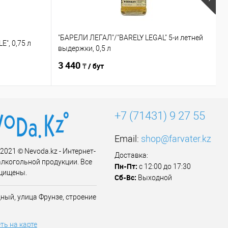
"БАРЕЛИ ЛЕГАЛ"/"BARELY LEGAL" 5-и летней
E", 0,75 л
"
выдержки, 0,5 л
3 440
2
₸ / бут
+7 (71431) 9 27 55
Email:
shop@farvater.kz
 2021 © Nevoda.kz - Интернет-
Доставка:
алкогольной продукции. Все
Пн-Пт:
с 12:00 до 17:30
щищены.
Сб-Вс:
Выходной
ный, улица Фрунзе, строение
ть на карте