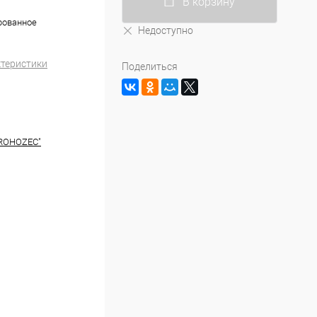
В корзину
трованное
Недоступно
ктеристики
Поделиться
 ROHOZEC"